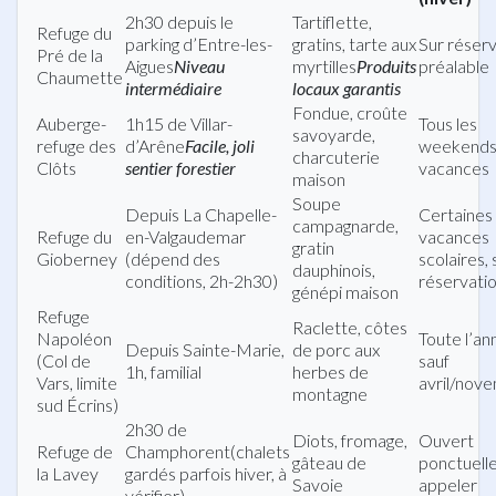
2h30 depuis le
Tartiflette,
Refuge du
parking d’Entre-les-
gratins, tarte aux
Sur réserv
Pré de la
Aigues
Niveau
myrtilles
Produits
préalable
Chaumette
intermédiaire
locaux garantis
Fondue, croûte
Auberge-
1h15 de Villar-
Tous les
savoyarde,
refuge des
d’Arêne
Facile, joli
weekends
charcuterie
Clôts
sentier forestier
vacances
maison
Soupe
Depuis La Chapelle-
Certaines
campagnarde,
Refuge du
en-Valgaudemar
vacances
gratin
Gioberney
(dépend des
scolaires, 
dauphinois,
conditions, 2h-2h30)
réservati
génépi maison
Refuge
Raclette, côtes
Napoléon
Toute l’an
Depuis Sainte-Marie,
de porc aux
(Col de
sauf
1h, familial
herbes de
Vars, limite
avril/nov
montagne
sud Écrins)
2h30 de
Diots, fromage,
Ouvert
Refuge de
Champhorent(chalets
gâteau de
ponctuell
la Lavey
gardés parfois hiver, à
Savoie
appeler
vérifier)