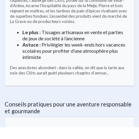
raquettes, l’auberge des Clôts, posée sur la commune de Villar-
d’Arêne, incarne l’hospitalité du pays de la Meije. Pierre et bois
règnent en maîtres, et les tartines de pain d’épices rivalisent avec
de superbes fondues. L’essentiel des produits vient du marché de
La Grave ou de producteurs voisins.
Le plus :
Tissages artisanaux en vente et parties
de jeux de société à l’ancienne
Astuce :
Privilégier les week-ends hors vacances
scolaires pour profiter d’une atmosphère plus
intimiste
Des anecdotes abondent : dans la vallée, on dit que la tarte aux
noix des Clôts aurait guéri plusieurs chagrins d’amour...
Conseils pratiques pour une aventure responsable
et gourmande
Vérifier systématiquement l’ouverture du refuge
(même dernière minute, car la météo conditionne