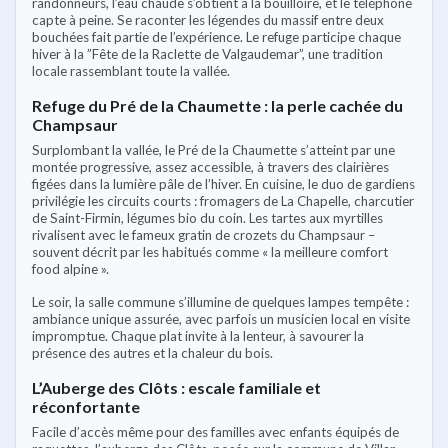
randonneurs, l’eau chaude s’obtient à la bouilloire, et le téléphone
capte à peine. Se raconter les légendes du massif entre deux
bouchées fait partie de l’expérience. Le refuge participe chaque
hiver à la ”Fête de la Raclette de Valgaudemar”, une tradition
locale rassemblant toute la vallée.
Refuge du Pré de la Chaumette : la perle cachée du
Champsaur
Surplombant la vallée, le Pré de la Chaumette s’atteint par une
montée progressive, assez accessible, à travers des clairières
figées dans la lumière pâle de l’hiver. En cuisine, le duo de gardiens
privilégie les circuits courts : fromagers de La Chapelle, charcutier
de Saint-Firmin, légumes bio du coin. Les tartes aux myrtilles
rivalisent avec le fameux gratin de crozets du Champsaur –
souvent décrit par les habitués comme « la meilleure comfort
food alpine ».
Le soir, la salle commune s’illumine de quelques lampes tempête :
ambiance unique assurée, avec parfois un musicien local en visite
impromptue. Chaque plat invite à la lenteur, à savourer la
présence des autres et la chaleur du bois.
L’Auberge des Clôts : escale familiale et
réconfortante
Facile d’accès même pour des familles avec enfants équipés de