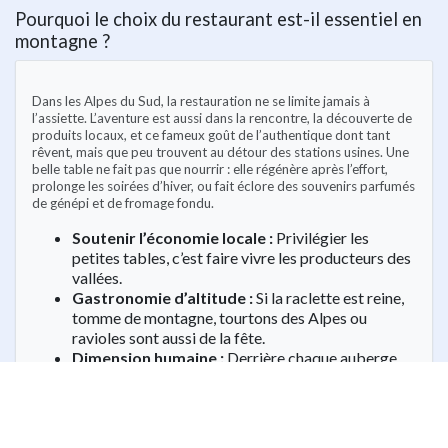
Pourquoi le choix du restaurant est-il essentiel en
montagne ?
Dans les Alpes du Sud, la restauration ne se limite jamais à
l’assiette. L’aventure est aussi dans la rencontre, la découverte de
produits locaux, et ce fameux goût de l’authentique dont tant
rêvent, mais que peu trouvent au détour des stations usines. Une
belle table ne fait pas que nourrir : elle régénère après l’effort,
prolonge les soirées d’hiver, ou fait éclore des souvenirs parfumés
de génépi et de fromage fondu.
Soutenir l’économie locale :
Privilégier les
petites tables, c’est faire vivre les producteurs des
vallées.
Gastronomie d’altitude :
Si la raclette est reine,
tomme de montagne, tourtons des Alpes ou
ravioles sont aussi de la fête.
Dimension humaine :
Derrière chaque auberge,
des familles qui transmettent leur passion et leur
savoir-faire, souvent depuis plusieurs générations
(source :
Hautes-Alpes Tourisme
).