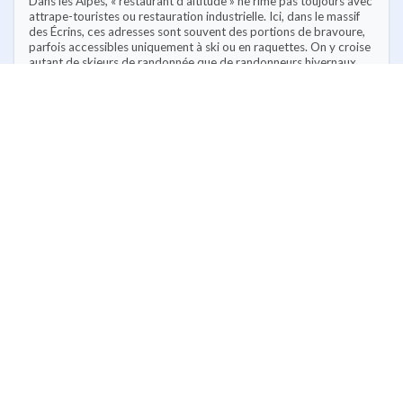
Dans les Alpes, « restaurant d’altitude » ne rime pas toujours avec
attrape-touristes ou restauration industrielle. Ici, dans le massif
des Écrins, ces adresses sont souvent des portions de bravoure,
parfois accessibles uniquement à ski ou en raquettes. On y croise
autant de skieurs de randonnée que de randonneurs hivernaux,
venus pour l’accueil simple, une vue sans filtre sur les sommets, et
des plats où la proximité des producteurs fait toute la différence.
Mais attention, le terme « restaurant d’altitude » recouvre des
réalités différentes :
Refuges gardés ouverts en hiver :
cuisine
montagnarde et ambiance refuge, accessibles
après plusieurs kilomètres d’effort (ex. Refuge du
Glacier Blanc, Refuge de l’Olan)
Auberges familiales dans les hameaux
d’altitude :
souvent ouvertes l’hiver, elles jouent la
carte du terroir (ex. Auberge du Champoléon,
Auberge de la Meije)
Restaurants en station :
au bord des pistes ou en
lisière des villages, certains proposent une carte
soignée issue de la tradition alpine (ex. La Table du
Glacier à La Grave)
Buvettes pastorales accessibles en
raquettes :
ouvertes en saison, parfaites pour une