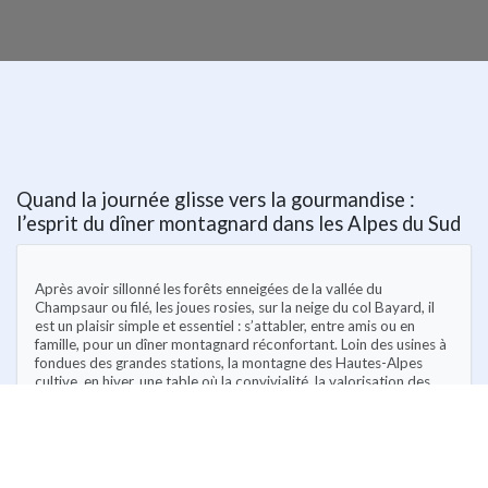
Quand la journée glisse vers la gourmandise :
l’esprit du dîner montagnard dans les Alpes du Sud
Après avoir sillonné les forêts enneigées de la vallée du
Champsaur ou filé, les joues rosies, sur la neige du col Bayard, il
est un plaisir simple et essentiel : s’attabler, entre amis ou en
famille, pour un dîner montagnard réconfortant. Loin des usines à
fondues des grandes stations, la montagne des Hautes-Alpes
cultive, en hiver, une table où la convivialité, la valorisation des
produits locaux et l’authenticité tiennent lieu de règle d’or. Mais
où trouver cette atmosphère véritablement alpine ? Quels
restaurants privilégier pour honorer la cuisine régionale, soutenir
une économie respectueuse des saisons et vivre un moment
mémorable après le ski ? Suivez cette évasion culinaire à travers